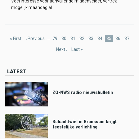
Veel interesse voor aanvallende middenvelder, vertrek
mogelijk maandag al.
Pagination
First
« First
Previous
‹ Previous
…
Page
79
Page
80
Page
81
Page
82
Page
83
Page
84
Current
85
Page
86
Page
87
page
page
page
Next
Next ›
Last
Last »
page
page
LATEST
ZO-NWS radio nieuwsbulletin
Schachtwiel in Brunssum krijgt
feestelijke verlichting