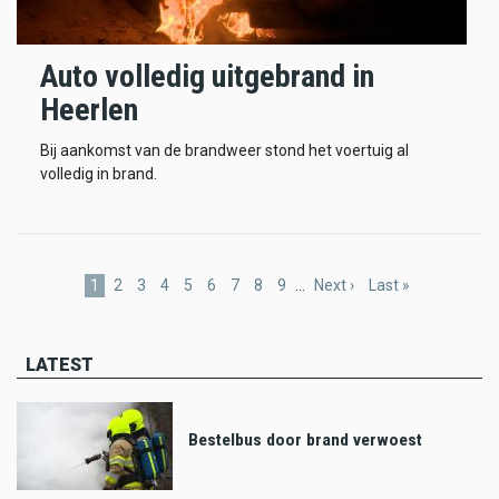
Auto volledig uitgebrand in
Heerlen
Bij aankomst van de brandweer stond het voertuig al
volledig in brand.
Pagination
Current
1
Page
2
Page
3
Page
4
Page
5
Page
6
Page
7
Page
8
Page
9
…
Next
Next ›
Last
Last »
page
page
page
LATEST
Bestelbus door brand verwoest