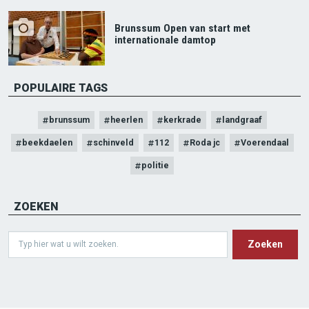
Brunssum Open van start met
internationale damtop
POPULAIRE TAGS
brunssum
heerlen
kerkrade
landgraaf
beekdaelen
schinveld
112
Roda jc
Voerendaal
politie
ZOEKEN
Search