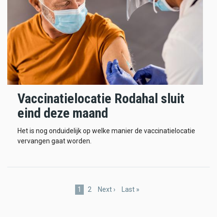
Vaccinatielocatie Rodahal sluit
eind deze maand
Het is nog onduidelijk op welke manier de vaccinatielocatie
vervangen gaat worden.
Pagination
Current
1
Page
2
Next
Next ›
Last
Last »
page
page
page