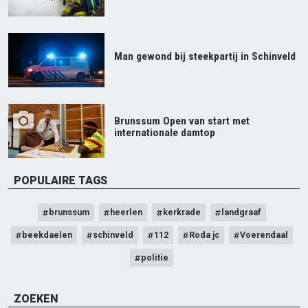
Man gewond bij steekpartij in Schinveld
Brunssum Open van start met
internationale damtop
POPULAIRE TAGS
brunssum
heerlen
kerkrade
landgraaf
beekdaelen
schinveld
112
Roda jc
Voerendaal
politie
ZOEKEN