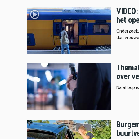
VIDEO: 
het op
Onderzoek: 
dan vrouwe
Themab
over ve
Na afloop i
Burgeme
buurtve