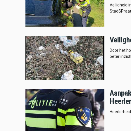
Veiligheid i
StadSPraat
Veilig
Door het h
beter inzic
Aanpak 
Heerle
Heerlerheid