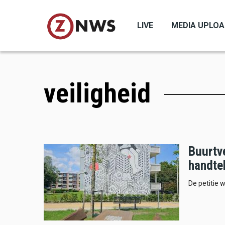
Skip
to
LIVE
MEDIA UPLO
main
content
veiligheid
Buurtv
handtek
De petitie 