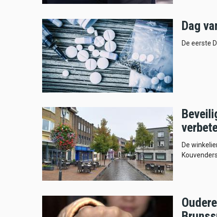
Dag van
De eerste D
Beveil
verbet
De winkelie
Kouvenderst
Oudere
Bruns