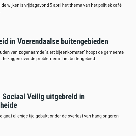
n de wijken is vrijdagavond 5 april het thema van het politiek café
.
heid in Voerendaalse buitengebieden
ouden van zogenaamde 'alert bijeenkomsten' hoopt de gemeente
ht te krijgen over de problemen in het buitengebied.
Sociaal Veilig uitgebreid in
rheide
e gaat al enige tijd gebukt onder de overlast van hangjongeren.