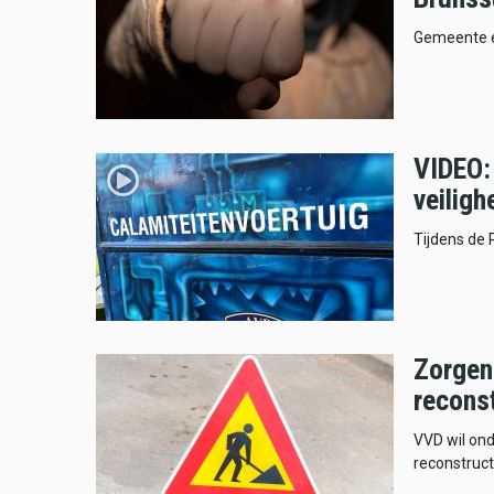
Gemeente en
VIDEO: 
veiligh
Tijdens de 
Zorgen 
recons
VVD wil ond
reconstruct