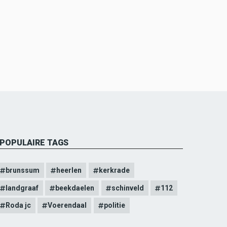
POPULAIRE TAGS
brunssum
heerlen
kerkrade
landgraaf
beekdaelen
schinveld
112
Roda jc
Voerendaal
politie