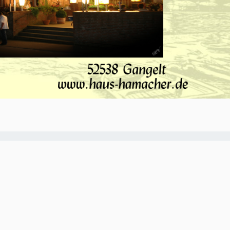
O-NWS Parkstad Opiniepanel!
ning geven over allerlei actuele en relevante
w meningen en adviezen voor journalistieke
ten van het panel gebruikt worden in onze
. Iedereen die in de regio Parkstad Limburg