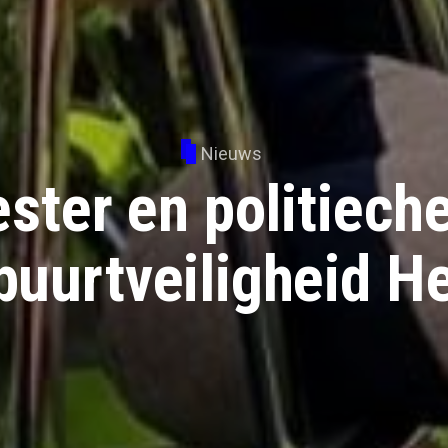
Nieuws
ter en politieche
buurtveiligheid H