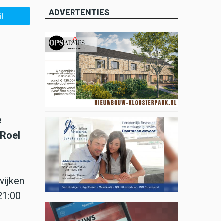
ADVERTENTIES
l
e
 Roel
wijken
21:00