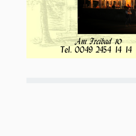
Meld u aan en doe mee in het Z
Via het opiniepanel kunt u uw me
onderwerpen. ZO-NWS gebruikt u
uitingen. Ook kunnen de uitkoms
radio- en televisie-uitzendingen