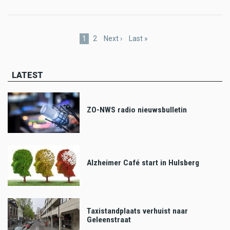
Pagination
Current
1
Page
2
Next
Next ›
Last
Last »
page
page
page
LATEST
ZO-NWS radio nieuwsbulletin
Alzheimer Café start in Hulsberg
Taxistandplaats verhuist naar
Geleenstraat