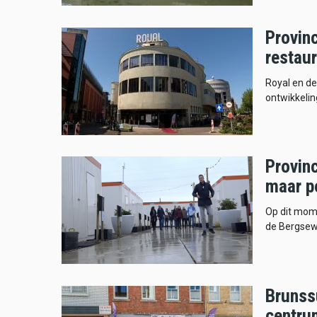
Provinc
restaur
Royal en de
ontwikkelin
Provinc
maar po
Op dit mom
de Bergsew
Brunssu
centru