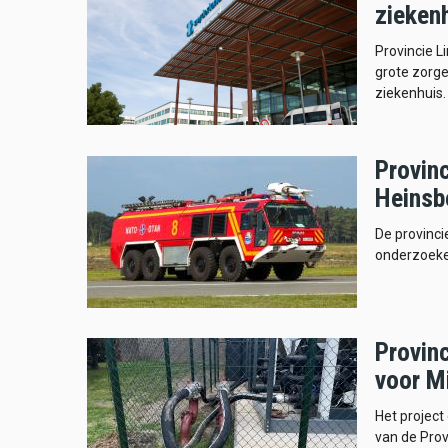
zieken
Provincie L
grote zorg
ziekenhuis.
Provin
Heinsb
De provinci
onderzoeken
Provinc
voor M
Het project 
van de Prov