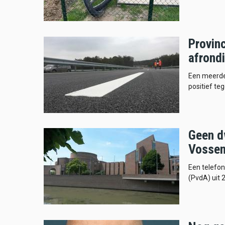
Provinc
afrond
Een meerde
positief te
Geen d
Vossen
Een telefon
(PvdA) uit 