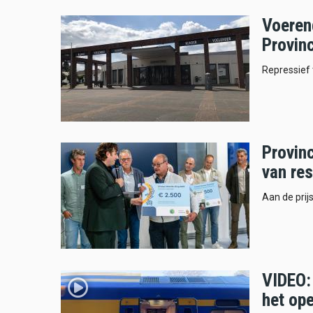
Voerend
Provin
Repressief 
Provinc
van re
Aan de prij
VIDEO: 
het op