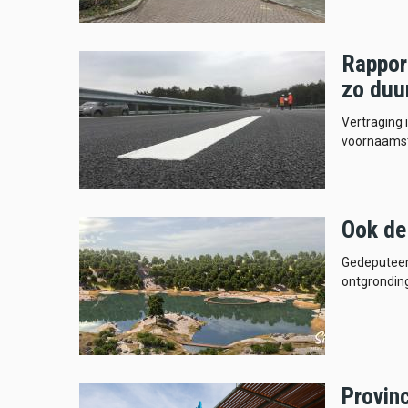
Rapport
zo duu
Vertraging 
voornaamst
Ook de 
Gedeputeer
ontgrondin
Provinc