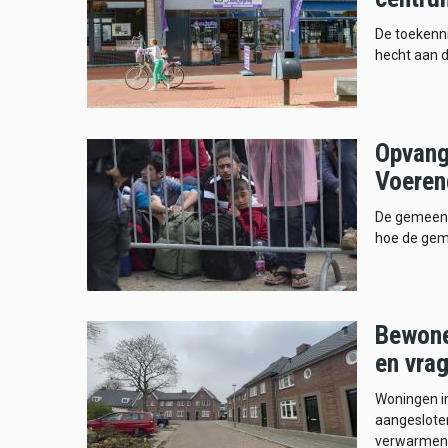
De toekenni
hecht aan d
Opvang
Voeren
De gemeent
hoe de gem
Bewone
en vrag
Woningen in
aangeslote
verwarmen 