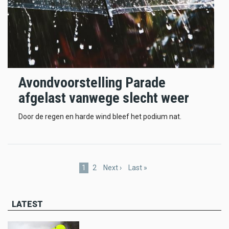
Avondvoorstelling Parade
afgelast vanwege slecht weer
Door de regen en harde wind bleef het podium nat.
Pagination
Current
1
Page
2
Next
Next ›
Last
Last »
page
page
page
LATEST