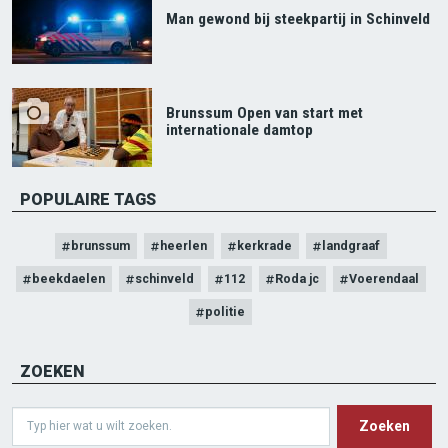
Man gewond bij steekpartij in Schinveld
Brunssum Open van start met
internationale damtop
POPULAIRE TAGS
brunssum
heerlen
kerkrade
landgraaf
beekdaelen
schinveld
112
Roda jc
Voerendaal
politie
ZOEKEN
Search