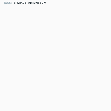
TAGS
PARADE
BRUNSSUM
Reclame
Meld u aan en doe mee in het ZO-
NWS Parkstad Opiniepanel!
Via het opiniepanel kunt u uw