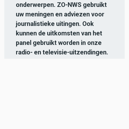
onderwerpen. ZO-NWS gebruikt
uw meningen en adviezen voor
journalistieke uitingen. Ook
kunnen de uitkomsten van het
panel gebruikt worden in onze
radio- en televisie-uitzendingen.
Iedereen die in de regio Parkstad
Limburg woont en 18 jaar of
ouder is, kan zich
hier aanmelden
.
-----
Heb jij een nieuwstip voor onze
redactie of een opmerking?
Stuur ons een e-mail of vul het