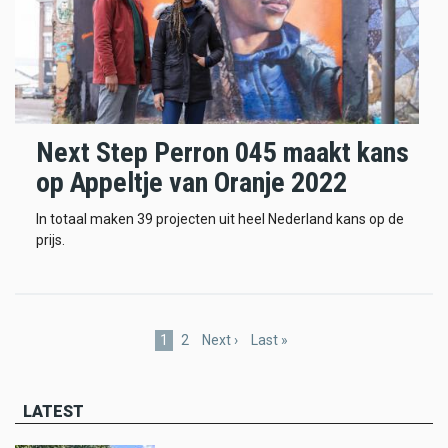
Next Step Perron 045 maakt kans
op Appeltje van Oranje 2022
In totaal maken 39 projecten uit heel Nederland kans op de
prijs.
Pagination
Current
1
Page
2
Next
Next ›
Last
Last »
page
page
page
LATEST