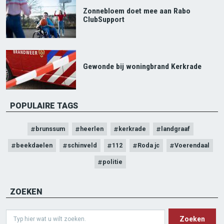
Zonnebloem doet mee aan Rabo
ClubSupport
Gewonde bij woningbrand Kerkrade
POPULAIRE TAGS
brunssum
heerlen
kerkrade
landgraaf
beekdaelen
schinveld
112
Roda jc
Voerendaal
politie
ZOEKEN
Search