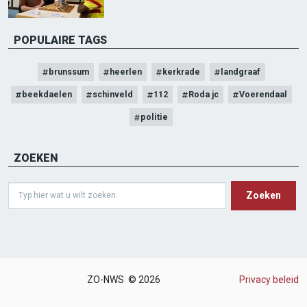
POPULAIRE TAGS
brunssum
heerlen
kerkrade
landgraaf
beekdaelen
schinveld
112
Roda jc
Voerendaal
politie
ZOEKEN
Search
ZO-NWS © 2026
Privacy beleid