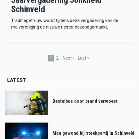
Schinveld
Traditiegetrouw wordt tijdens deze vergadering van de
meivereniging de nieuwe nestor bekendgemaakt.
Pagination
Current
1
Page
2
Next
Next ›
Last
Last »
page
page
page
LATEST
Bestelbus door brand verwoest
Man gewond bij steekpartij in Schinveld