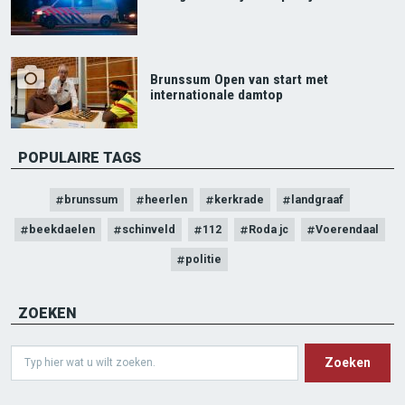
Brunssum Open van start met
internationale damtop
POPULAIRE TAGS
brunssum
heerlen
kerkrade
landgraaf
beekdaelen
schinveld
112
Roda jc
Voerendaal
politie
ZOEKEN
Search