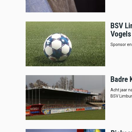
BSV Li
Vogels
Sponsor en 
Badre 
Acht jaar n
BSV Limbur