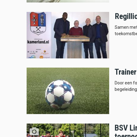
Regill
Samen met t
toekomstbe
Traine
Door een fo
begeleiding
BSV Li
toerno