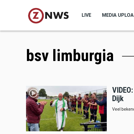
Skip
to
LIVE
MEDIA UPLO
main
content
bsv limburgia
VIDEO: 
Dijk
Veel bekend