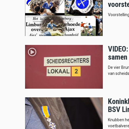
voorst
Voorstellin
VIDEO:
samen 
De vier Bru
van scheids
Konink
BSV Li
Knubben hee
voetbalver