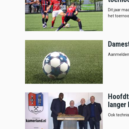
Dit jaar ma
het toernoo
Damest
Aanmelden 
Hoofdtr
langer 
Ook technisc