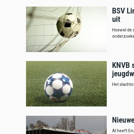
BSV Li
uit
Hoewel de s
onderzoeke
KNVB s
jeugdw
Het slachto
Nieuwe
Al heeft En