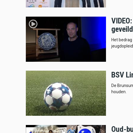
VIDEO:
geveil
Het bedrag 
jeugdopleid
BSV Lim
De Brunsumm
houden.
Oud-bu