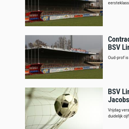
eersteklass
Contrac
BSV Li
Oud-prof is
BSV Li
Jacobs
Vrijdag ver
duidelijk cij