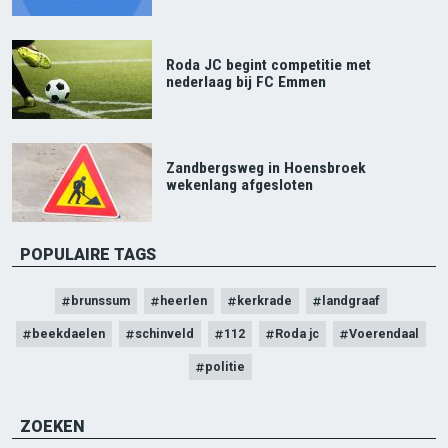
Roda JC begint competitie met
nederlaag bij FC Emmen
Zandbergsweg in Hoensbroek
wekenlang afgesloten
POPULAIRE TAGS
brunssum
heerlen
kerkrade
landgraaf
beekdaelen
schinveld
112
Roda jc
Voerendaal
politie
ZOEKEN