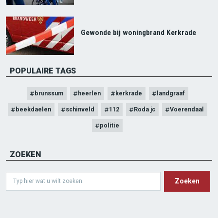
Gewonde bij woningbrand Kerkrade
POPULAIRE TAGS
brunssum
heerlen
kerkrade
landgraaf
beekdaelen
schinveld
112
Roda jc
Voerendaal
politie
ZOEKEN
Search