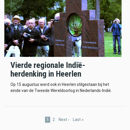
Vierde regionale Indië-
herdenking in Heerlen
Op 15 augustus werd ook in Heerlen stilgestaan bij het
einde van de Tweede Wereldoorlog in Nederlands-Indië.
Pagination
Current
1
Page
2
Next
Next ›
Last
Last »
page
page
page