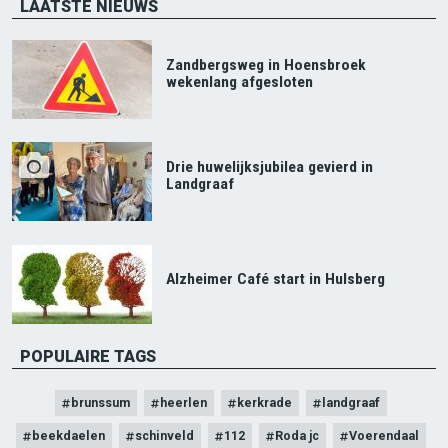
LAATSTE NIEUWS
Zandbergsweg in Hoensbroek
wekenlang afgesloten
Drie huwelijksjubilea gevierd in
Landgraaf
Alzheimer Café start in Hulsberg
POPULAIRE TAGS
brunssum
heerlen
kerkrade
landgraaf
beekdaelen
schinveld
112
Roda jc
Voerendaal