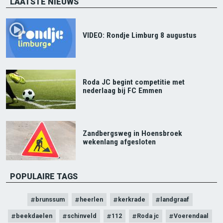
LAATSTE NIEUWS
VIDEO: Rondje Limburg 8 augustus
Roda JC begint competitie met
nederlaag bij FC Emmen
Zandbergsweg in Hoensbroek
wekenlang afgesloten
POPULAIRE TAGS
brunssum
heerlen
kerkrade
landgraaf
beekdaelen
schinveld
112
Roda jc
Voerendaal