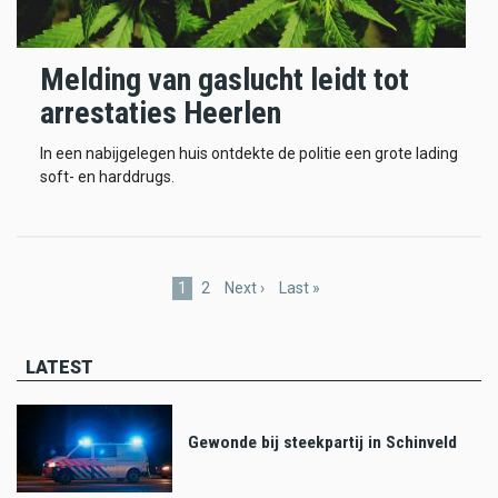
Melding van gaslucht leidt tot
arrestaties Heerlen
In een nabijgelegen huis ontdekte de politie een grote lading
soft- en harddrugs.
Pagination
Current
1
Page
2
Next
Next ›
Last
Last »
page
page
page
LATEST
Gewonde bij steekpartij in Schinveld