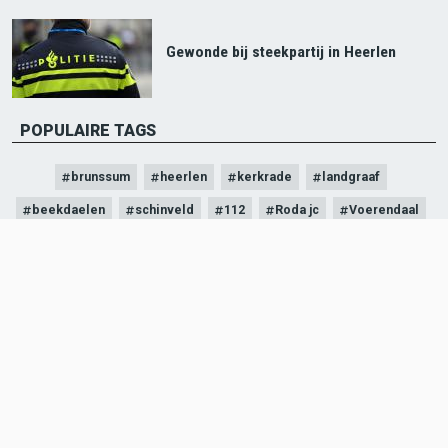
Gewonde bij steekpartij in Heerlen
POPULAIRE TAGS
brunssum
heerlen
kerkrade
landgraaf
beekdaelen
schinveld
112
Roda jc
Voerendaal
politie
ZOEKEN
Search