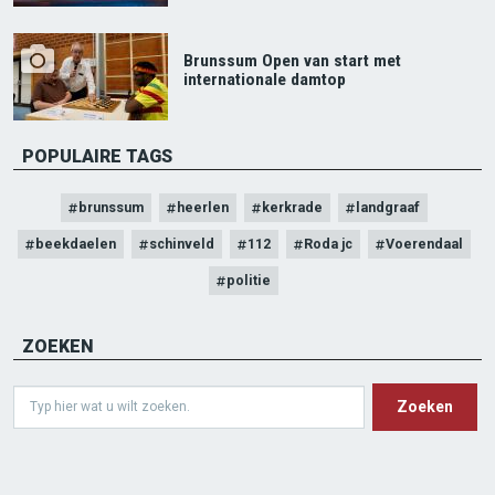
Brunssum Open van start met
internationale damtop
POPULAIRE TAGS
brunssum
heerlen
kerkrade
landgraaf
beekdaelen
schinveld
112
Roda jc
Voerendaal
politie
ZOEKEN
Search