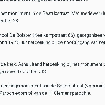
j het monument in de Beatrixstraat. Met medewerki
ctief 23.
school De Bolster (Keelkampstraat 66), georganisee
ond 19.45 uur herdenking bij de hoofdingang van he
 de kerk. Aansluitend herdenking bij het monument b
aniseerd door het JIS.
herdenkingsmonument aan de Schoolstraat (voormali
 Parochiecomité van de H. Clemensparochie.