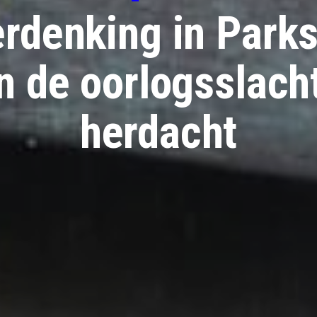
denking in Parks
 de oorlogsslach
herdacht