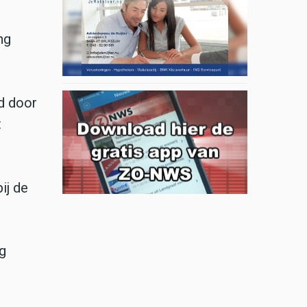
ng
rd door
t
ij de
g