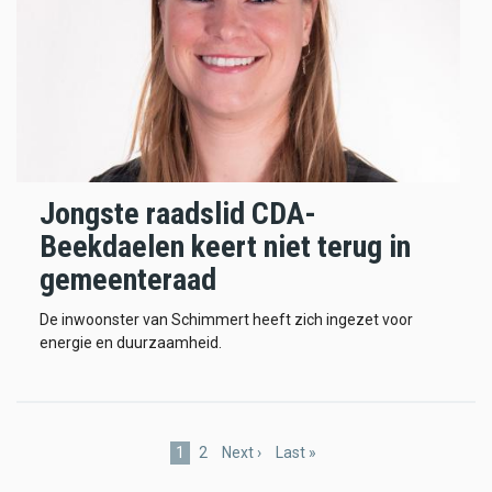
Jongste raadslid CDA-
Beekdaelen keert niet terug in
gemeenteraad
De inwoonster van Schimmert heeft zich ingezet voor
energie en duurzaamheid.
Pagination
Current
1
Page
2
Next
Next ›
Last
Last »
page
page
page