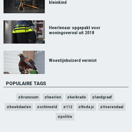
kleinkind
Heerlenaar opgepakt voor
woningoverval uit 2018
Woestijnbuizerd vermist
POPULAIRE TAGS
brunssum
heerlen
kerkrade
landgraaf
beekdaelen
schinveld
112
Roda jc
Voerendaal
politie