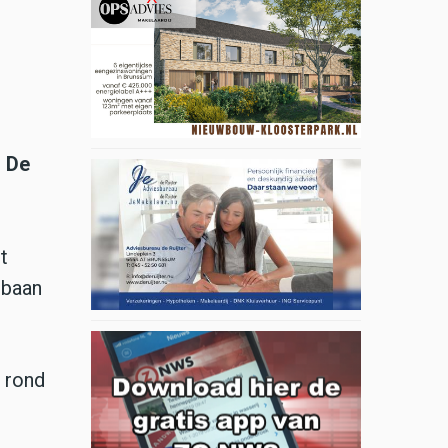
. De
t
jbaan
t rond