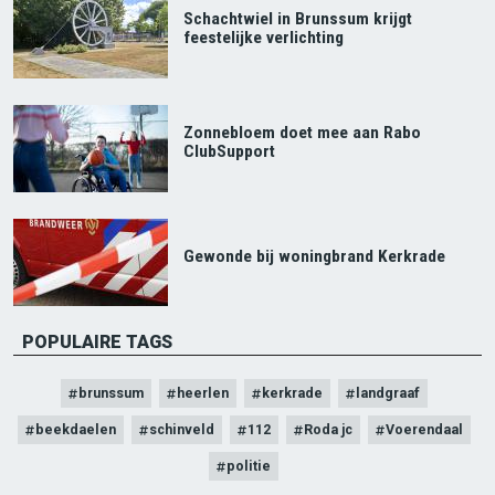
Schachtwiel in Brunssum krijgt
feestelijke verlichting
Zonnebloem doet mee aan Rabo
ClubSupport
Gewonde bij woningbrand Kerkrade
POPULAIRE TAGS
brunssum
heerlen
kerkrade
landgraaf
beekdaelen
schinveld
112
Roda jc
Voerendaal
politie