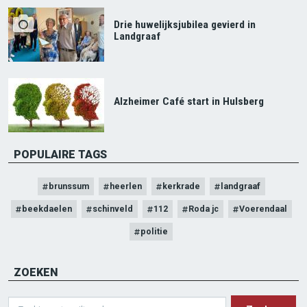
Drie huwelijksjubilea gevierd in
Landgraaf
Alzheimer Café start in Hulsberg
POPULAIRE TAGS
brunssum
heerlen
kerkrade
landgraaf
beekdaelen
schinveld
112
Roda jc
Voerendaal
politie
ZOEKEN
Search