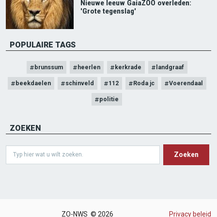
Nieuwe leeuw GaiaZOO overleden:
'Grote tegenslag'
POPULAIRE TAGS
brunssum
heerlen
kerkrade
landgraaf
beekdaelen
schinveld
112
Roda jc
Voerendaal
politie
ZOEKEN
Search
ZO-NWS © 2026
Privacy beleid