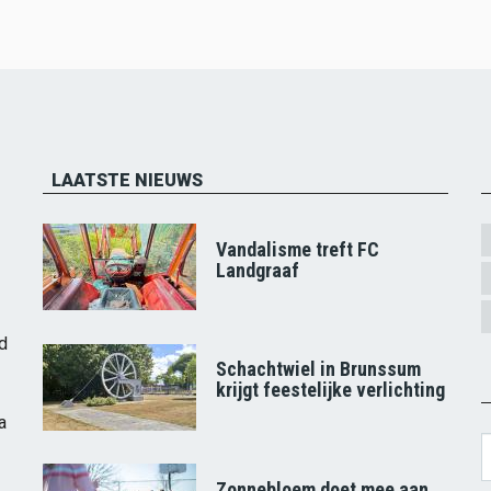
LAATSTE NIEUWS
Vandalisme treft FC
Landgraaf
d
Schachtwiel in Brunssum
krijgt feestelijke verlichting
a
S
Zonnebloem doet mee aan