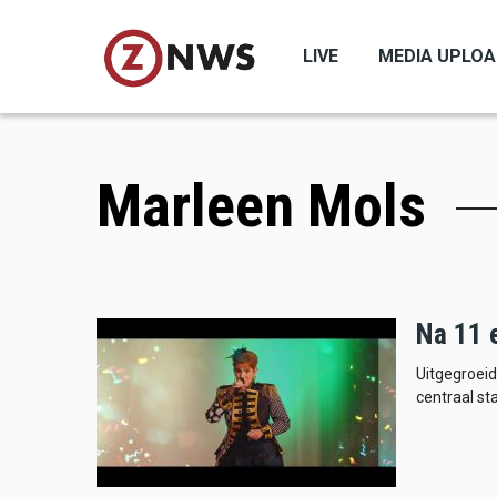
Skip
to
LIVE
MEDIA UPLO
main
content
Marleen Mols
Na 11 e
Uitgegroei
centraal st