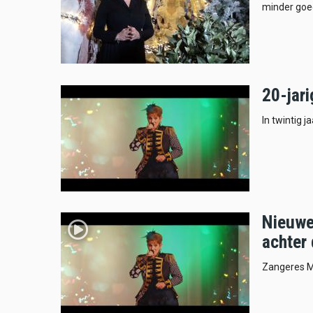
minder goe
20-jar
In twintig j
Nieuwe 
achter 
Zangeres Ma