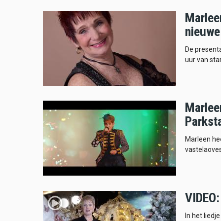
Marlee
nieuwe 
De present
uur van star
Marleen
Parkst
Marleen hee
vastelaove
VIDEO:
In het liedj