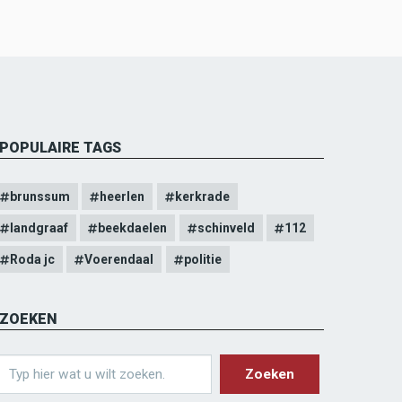
POPULAIRE TAGS
brunssum
heerlen
kerkrade
landgraaf
beekdaelen
schinveld
112
Roda jc
Voerendaal
politie
ZOEKEN
earch