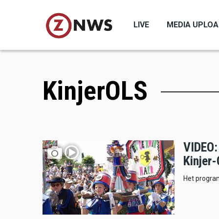
Skip
to
LIVE
MEDIA UPLO
main
content
KinjerOLS
VIDEO: 
Kinjer-
Het progra