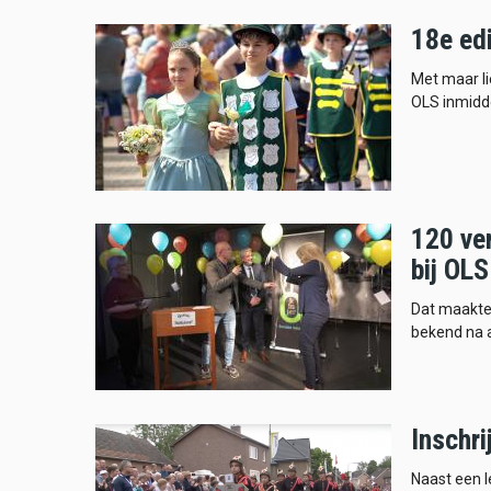
18e edi
Met maar li
OLS inmidde
120 ver
bij OLS
Dat maakte
bekend na a
Inschri
Naast een l