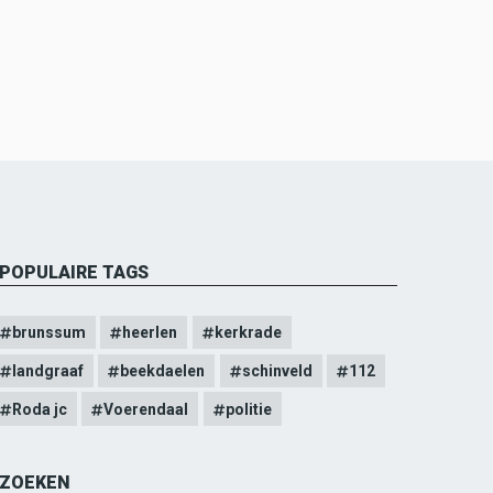
POPULAIRE TAGS
brunssum
heerlen
kerkrade
landgraaf
beekdaelen
schinveld
112
Roda jc
Voerendaal
politie
ZOEKEN