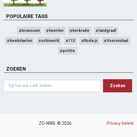
POPULAIRE TAGS
brunssum
heerlen
kerkrade
landgraaf
beekdaelen
schinveld
112
Roda jc
Voerendaal
politie
ZOEKEN
Search
ZO-NWS © 2026
Privacy beleid