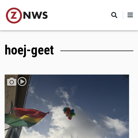
Skip
to
main
content
hoej-geet