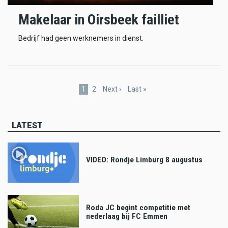
Makelaar in Oirsbeek failliet
Bedrijf had geen werknemers in dienst.
Pagination
Current
1
Page
2
Next
Next ›
Last
Last »
page
page
page
LATEST
VIDEO: Rondje Limburg 8 augustus
Roda JC begint competitie met
nederlaag bij FC Emmen