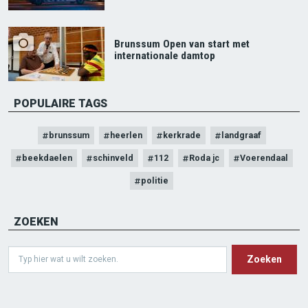
Brunssum Open van start met
internationale damtop
POPULAIRE TAGS
brunssum
heerlen
kerkrade
landgraaf
beekdaelen
schinveld
112
Roda jc
Voerendaal
politie
ZOEKEN
Search