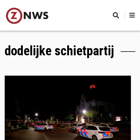
Skip
to
main
content
dodelijke schietpartij