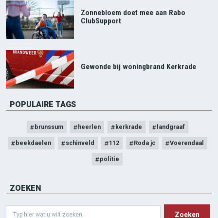
Zonnebloem doet mee aan Rabo
ClubSupport
Gewonde bij woningbrand Kerkrade
POPULAIRE TAGS
brunssum
heerlen
kerkrade
landgraaf
beekdaelen
schinveld
112
Roda jc
Voerendaal
politie
ZOEKEN
Search