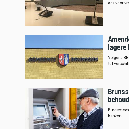
ook voor vr
Amende
lagere
Volgens BBB
tot verschi
Brunss
behou
Burgemeeste
banken.