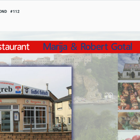
OND
112