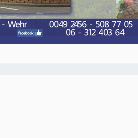
O-NWS Parkstad Opiniepanel!
ning geven over allerlei actuele en relevante
w meningen en adviezen voor journalistieke
ten van het panel gebruikt worden in onze
. Iedereen die in de regio Parkstad Limburg
n zich
hier aanmelden
.