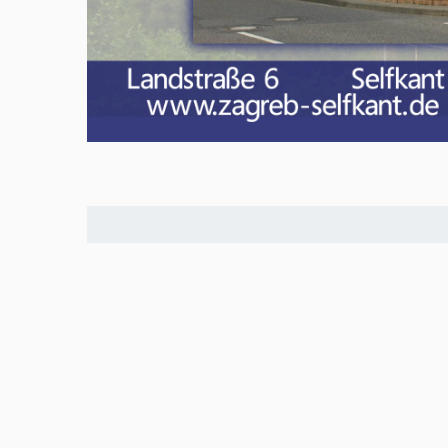
Meld u aan en doe mee in het Z
Via het opiniepanel kunt u uw me
onderwerpen. ZO-NWS gebruikt u
uitingen. Ook kunnen de uitkoms
radio- en televisie-uitzendingen
woont en 18 jaar of ouder is, ka