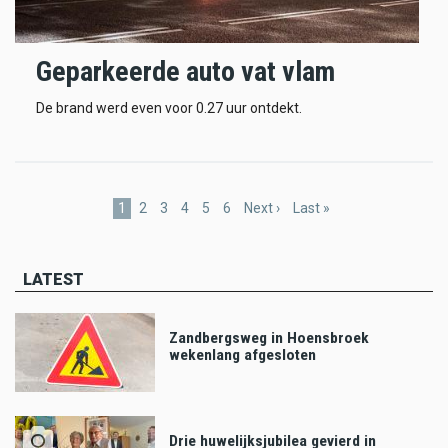
Geparkeerde auto vat vlam
De brand werd even voor 0.27 uur ontdekt.
Pagination
Current
1
Page
2
Page
3
Page
4
Page
5
Page
6
Next
Next ›
Last
Last »
page
page
page
LATEST
Zandbergsweg in Hoensbroek
wekenlang afgesloten
Drie huwelijksjubilea gevierd in