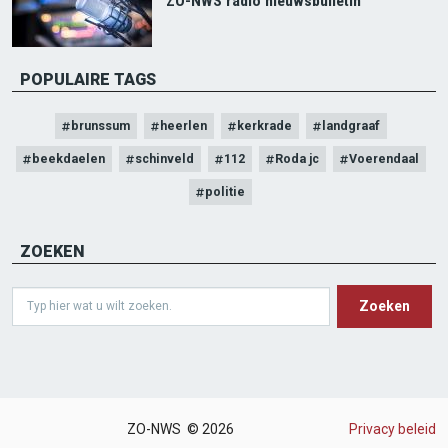
ZO-NWS radio nieuwsbulletin
POPULAIRE TAGS
brunssum
heerlen
kerkrade
landgraaf
beekdaelen
schinveld
112
Roda jc
Voerendaal
politie
ZOEKEN
Search
ZO-NWS © 2026
Privacy beleid