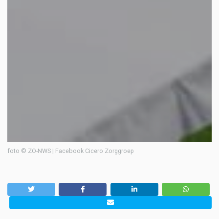
foto © ZO-NWS | Facebook Cicero Zorggroep