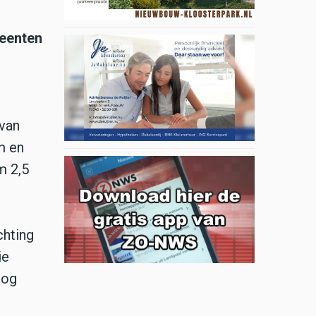
meenten
 van
m en
m 2,5
chting
ie
nog