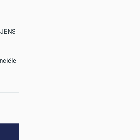
. JENS
nciële