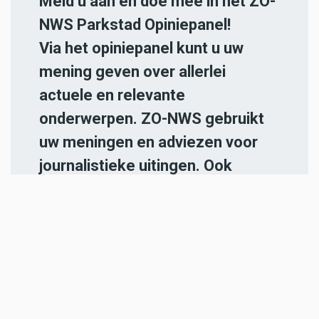
Meld u aan en doe mee in het ZO-
NWS Parkstad Opiniepanel!
Via het opiniepanel kunt u uw
mening geven over allerlei
actuele en relevante
onderwerpen. ZO-NWS gebruikt
uw meningen en adviezen voor
journalistieke uitingen. Ook
kunnen de uitkomsten van het
panel gebruikt worden in onze
radio- en televisie-uitzendingen.
Iedereen die in de regio Parkstad
Limburg woont en 18 jaar of
ouder is, kan zich
hier aanmelden
.