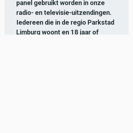
panel gebruikt worden in onze
radio- en televisie-uitzendingen.
Iedereen die in de regio Parkstad
Limburg woont en 18 jaar of
ouder is, kan zich
hier aanmelden
.
-----
Heb jij een nieuwstip voor onze
redactie of een opmerking?
Stuur ons een e-mail of vul het
contactformulier
in.
ADVERTENTIES