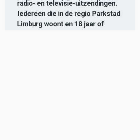
radio- en televisie-uitzendingen.
Iedereen die in de regio Parkstad
Limburg woont en 18 jaar of
ouder is, kan zich
hier aanmelden
.
-----
Heb jij een nieuwstip voor onze
redactie of een opmerking?
Stuur ons een e-mail of vul het
contactformulier
in.
ADVERTENTIES