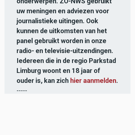
onderwerpen. ZO-NWS gebruikt
uw meningen en adviezen voor
journalistieke uitingen. Ook
kunnen de uitkomsten van het
panel gebruikt worden in onze
radio- en televisie-uitzendingen.
Iedereen die in de regio Parkstad
Limburg woont en 18 jaar of
ouder is, kan zich
hier aanmelden
.
-----
Heb jij een nieuwstip voor onze
redactie of een opmerking?
Stuur ons een e-mail of vul het
contactformulier
in.