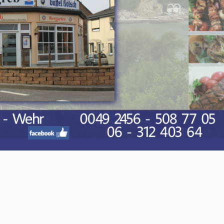
O-NWS Parkstad Opiniepanel!
ning geven over allerlei actuele en relevante