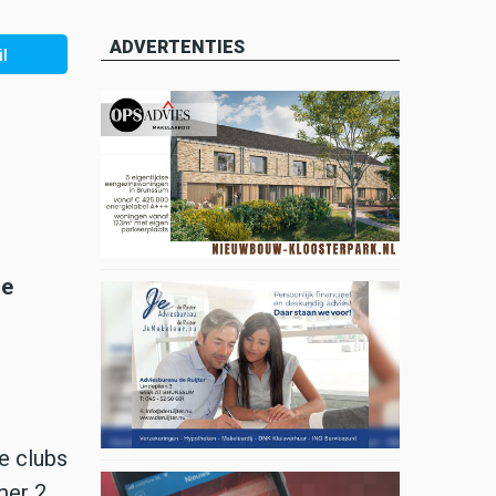
ADVERTENTIES
l
se
e clubs
mer 2