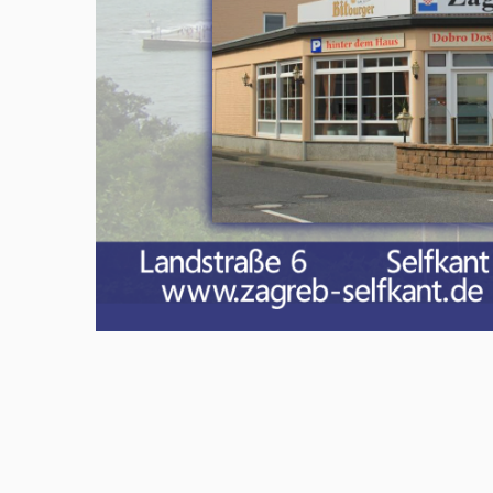
Meld u aan en doe mee in het Z
Via het opiniepanel kunt u uw me