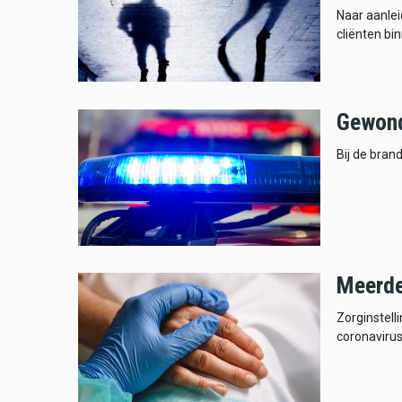
Naar aanle
cliënten bi
Gewonde
Bij de bran
Meerde
Zorginstell
coronavirus