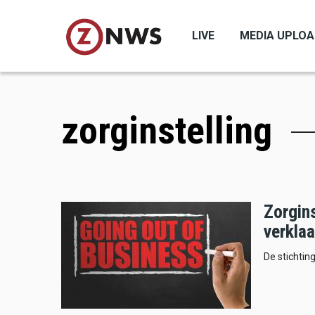
Skip
to
LIVE
MEDIA UPLO
main
content
zorginstelling
Zorgins
verkla
De stichti