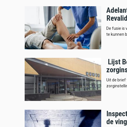
Adelan
Revali
De fusie is
te kunnen b
Lijst B
zorgin
Uit de brie
zorginstell
Inspect
de vin