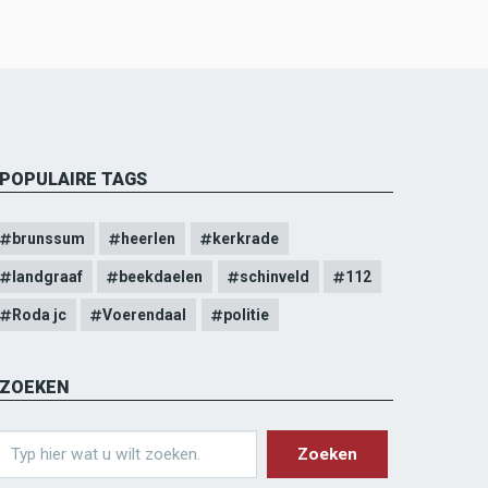
POPULAIRE TAGS
brunssum
heerlen
kerkrade
landgraaf
beekdaelen
schinveld
112
Roda jc
Voerendaal
politie
ZOEKEN
earch