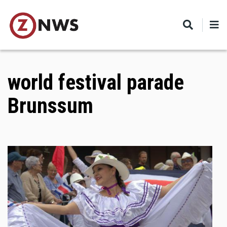
Skip
to
main
content
world festival parade
Brunssum