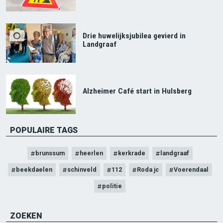
Drie huwelijksjubilea gevierd in
Landgraaf
Alzheimer Café start in Hulsberg
POPULAIRE TAGS
brunssum
heerlen
kerkrade
landgraaf
beekdaelen
schinveld
112
Roda jc
Voerendaal
politie
ZOEKEN