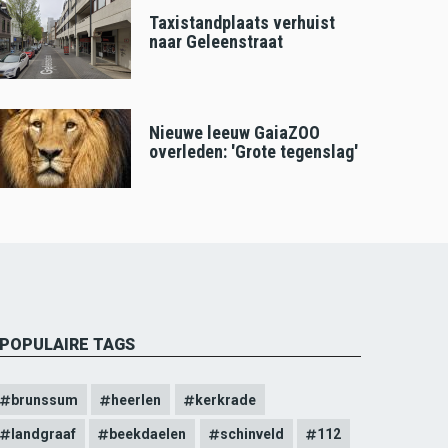
Taxistandplaats verhuist
naar Geleenstraat
Nieuwe leeuw GaiaZOO
overleden: 'Grote tegenslag'
POPULAIRE TAGS
brunssum
heerlen
kerkrade
landgraaf
beekdaelen
schinveld
112