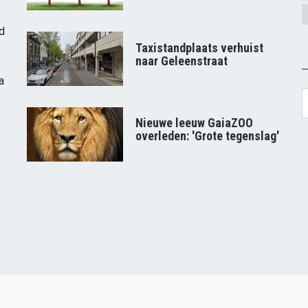
d
Taxistandplaats verhuist
naar Geleenstraat
a
S
Nieuwe leeuw GaiaZOO
overleden: 'Grote tegenslag'