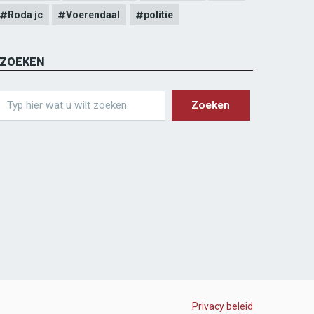
Roda jc
Voerendaal
politie
ZOEKEN
earch
Privacy beleid