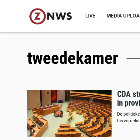
Skip
to
LIVE
MEDIA UPLO
main
content
tweedekamer
CDA stu
in prov
De politiek
herverdeling