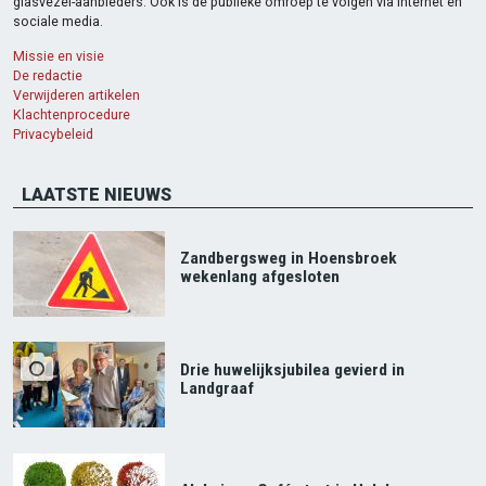
glasvezel-aanbieders. Ook is de publieke omroep te volgen via internet en
sociale media.
Missie en visie
De redactie
Verwijderen artikelen
Klachtenprocedure
Privacybeleid
LAATSTE NIEUWS
Zandbergsweg in Hoensbroek
wekenlang afgesloten
Drie huwelijksjubilea gevierd in
Landgraaf