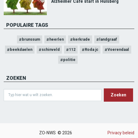
Alzheimer Café start in Hulsberg
POPULAIRE TAGS
brunssum
heerlen
kerkrade
landgraaf
beekdaelen
schinveld
112
Roda jc
Voerendaal
politie
ZOEKEN
Search
ZO-NWS © 2026
Privacy beleid