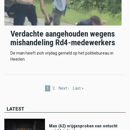
Verdachte aangehouden wegens
mishandeling Rd4-medewerkers
De man heeft zich vrijdag gemeld op het politiebureau in
Heerlen.
Pagination
Current
1
Page
2
Next
Next ›
Last
Last »
page
page
page
LATEST
Man (62) vrijgesproken van ontucht