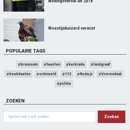
woningoverval uit 2018
Woestijnbuizerd vermist
POPULAIRE TAGS
brunssum
heerlen
kerkrade
landgraaf
beekdaelen
schinveld
112
Roda jc
Voerendaal
politie
ZOEKEN
Search