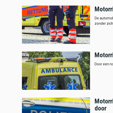
Motorr
De automobi
zonder zic
Motorr
Door een no
Motorri
door