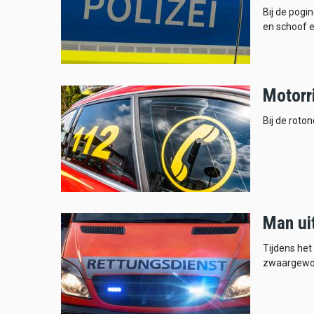
Bij de pogi
en schoof e
Motorri
Bij de roto
Man ui
Tijdens het
zwaargewo