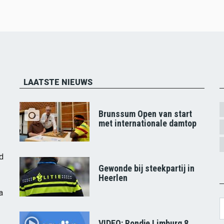
LAATSTE NIEUWS
Brunssum Open van start
met internationale damtop
d
Gewonde bij steekpartij in
Heerlen
a
S
VIDEO: Rondje Limburg 8