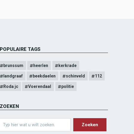
POPULAIRE TAGS
brunssum
heerlen
kerkrade
landgraaf
beekdaelen
schinveld
112
Roda jc
Voerendaal
politie
ZOEKEN
earch