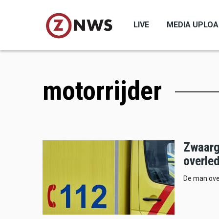
Skip
to
LIVE
MEDIA UPLO
main
content
motorrijder
Zwaarg
overle
De man over