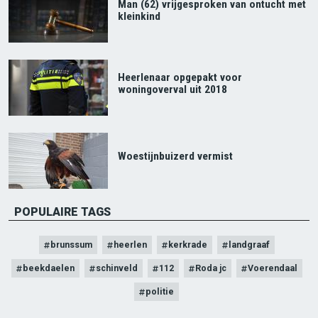
Man (62) vrijgesproken van ontucht met
kleinkind
Heerlenaar opgepakt voor
woningoverval uit 2018
Woestijnbuizerd vermist
POPULAIRE TAGS
brunssum
heerlen
kerkrade
landgraaf
beekdaelen
schinveld
112
Roda jc
Voerendaal
politie