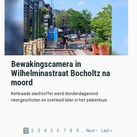
Bewakingscamera in
Wilhelminastraat Bocholtz na
moord
Kerkraads slachtoffer werd donderdagavond
neergeschoten en overleed later in het ziekenhuis.
Pagination
Current
1
Page
2
Page
3
Page
4
Page
5
Page
6
Page
7
Page
8
Page
9
…
Next
Next ›
Last
Last »